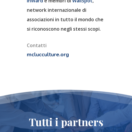
InWard
e membri di
WallSpot
,
network internazionale di
Museo Rover Joe
associazioni in tutto il mondo che
Lumete
si riconoscono negli stessi scopi.
Università Di Parma
Contatti
mclucculture.org
Tutti i partners