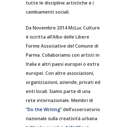
tutte le discipline artistiche e i
Parma Cultura Digitale
Blog
cambiamenti sociali.
A.PA.PAR.
Matrice Rispo
Da Novembre 2014 McLuc Culture
ARTernative
è iscritta all’Albo delle Libere
Scarica App
Forme Associative del Comune di
Assitek Srl
Parma. Collaboriamo con artisti in
Italia e altri paesi europei o extra
Ass. Parma Illustrata
europei. Con altre associazioni,
Gr. Scuola C. S. Onlus
organizzazioni, aziende, privati ed
enti locali. Siamo parte di una
Humarker
rete internazionale. Membri di
ISREC Parma
“
Do the Writing
” dell’osservatorio
nazionale sulla creatività urbana
McLuc Culture