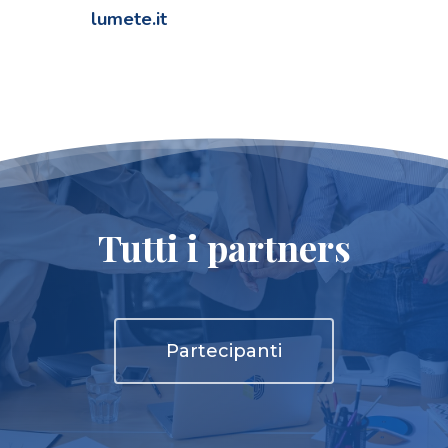
Humarker
lumete.it
ISREC Parma
McLuc Culture
Museo Rover Joe
Lumete
Tutti i partners
Università Di Parma
Partecipanti