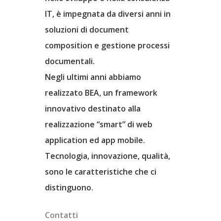
Il Progetto
IT, è impegnata da diversi anni in
soluzioni di document
Partners
composition e gestione processi
documentali.
Parma Cultura Digitale
Blog
Negli ultimi anni abbiamo
realizzato BEA, un framework
A.PA.PAR.
Matrice Rispo
innovativo destinato alla
ARTernative
realizzazione “smart” di web
Scarica App
application ed app mobile.
Assitek Srl
Tecnologia, innovazione, qualità,
sono le caratteristiche che ci
Ass. Parma Illustrata
distinguono.
Gr. Scuola C. S. Onlus
Contatti