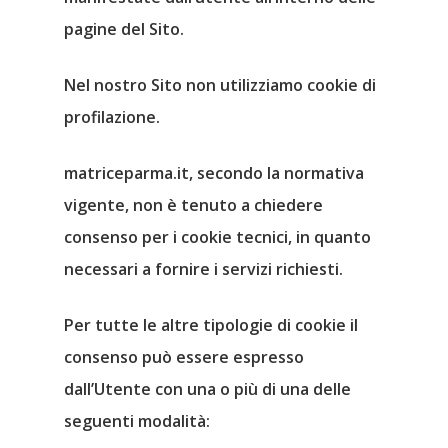
Assitek Srl
pagine del Sito.
Ass. Parma Illustrata
Nel nostro Sito non utilizziamo cookie di
Gr. Scuola C. S. Onlus
profilazione.
Humarker
matriceparma.it, secondo la normativa
vigente, non è tenuto a chiedere
ISREC Parma
consenso per i
cookie tecnici
, in quanto
McLuc Culture
necessari a fornire i servizi richiesti.
Museo Rover Joe
Per tutte le altre tipologie di cookie il
consenso può essere espresso
Lumete
dall’Utente con una o più di una delle
seguenti modalità:
Università Di Parma