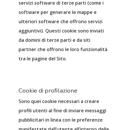
servizi software di terze parti (come i
software per generare le mappe e
ulteriori software che offrono servizi
aggiuntivi). Questi cookie sono inviati
Home
da
domini di terze parti
e da
siti
partner
che offrono le loro funzionalità
Il Progetto
tra le pagine del Sito.
Partners
Parma Cultura Digitale
Blog
Cookie di profilazione
Sono quei cookie necessari a creare
A.PA.PAR.
Matrice Rispo
profili utenti al fine di inviare messaggi
ARTernative
pubblicitari in linea con le preferenze
Scarica App
manifestate dall’utente all’interno delle