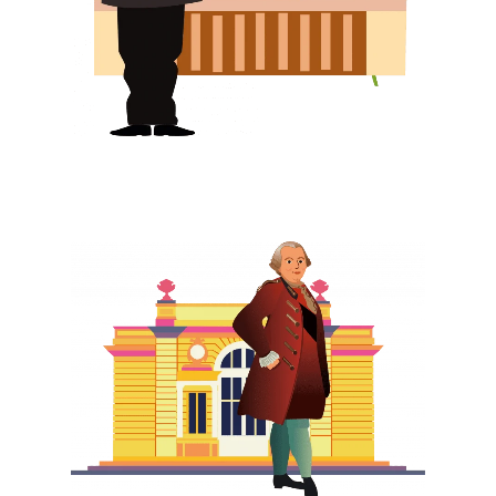
Home
Il Progetto
Partners
Parma Cultura Digitale
Blog
A.PA.PAR.
Matrice Rispo
ARTernative
Scarica App