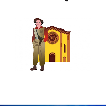
Assitek Srl
Ass. Parma Illustrata
Gr. Scuola C. S. Onlus
Humarker
ISREC Parma
McLuc Culture
Museo Rover Joe
Lumete
Università Di Parma